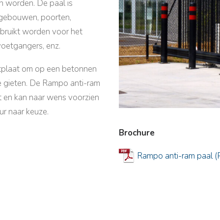
n worden. De paal is
 gebouwen, poorten,
ebruikt worden voor het
voetgangers, enz.
oetplaat om op een betonnen
e gieten. De Rampo anti-ram
t en kan naar wens voorzien
r naar keuze.
Brochure
Rampo anti-ram paal 