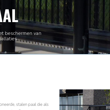
AAL
 het beschermen van
llaties.
neerde, stalen paal die als