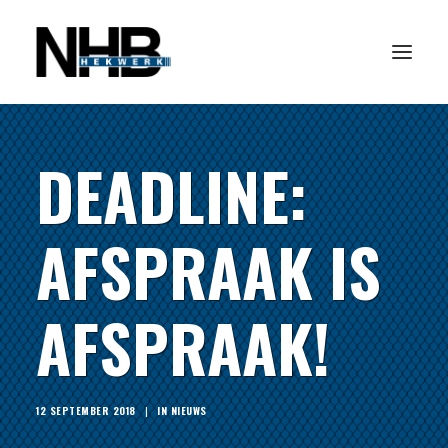
DEADLINE:
HOME
PRODUCTEN
AFSPRAAK IS
NIEUWS
REFERENTIES
AFSPRAAK!
OVER ONS
CONTACT
12 SEPTEMBER 2018
|
IN
NIEUWS
ZOEKEN